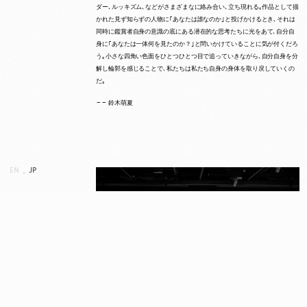
ダー､ルッキズム､などがさまざまなに絡み合い､立ち現れる｡作品として描
かれた見ず知らずの人物に｢あなたは誰なのか｣と投げかけるとき､それは
同時に鑑賞者自身の意識の底にある潜在的な思考たちに光をあて､自分自
身に｢あなたは一体何を見たのか？｣と問いかけていることに気が付くだろ
う｡小さな四角い色面をひとつひとつ目で追っていきながら､自分自身を分
解し輪郭を感じることで､私たちは私たち自身の身体を取り戻していくの
だ｡
−− 鈴木萌夏
EN
_
JP