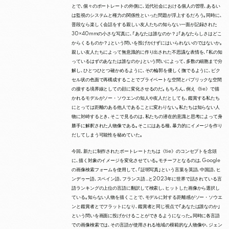
とで､個々のポートレートの外側に､近代社会における個人の管理､あるい
は監視のシステムと権力の関係性といった問題が浮上するだろう｡同時に､
普段なら楽しく会話をする親しい友人たちの知らない一面が記録された
30×40mmの小さな写真に､｢あなたは誰なのか？｣｢あなたらしさはどこ
からくるものか？｣という問いを投げかけずにはいられないのではないか｡
親しい友人たちによって無意識的に作り出された不思議な表情を､｢私の知
っているはずのあなたは誰なのか｣という問いによって､多数の細胞まで分
解し､ひとつひとつ確かめるように､その輪郭を優しく撫でるように､ピク
セル状の色面で再構成することでプライベートな空間とパブリックな空間
の接する境界線としての顔に変化させるのだ｡もちろん､例え《tie》で描
かれるモデルがソー・ソウエンの知人や友人だとしても､鑑賞する私たち
にとっては距離のある他人であることに変わりない｡私たちは知らない人
物に対峙するとき､そこで見るのは､私たちの潜在的意識と思考によって身
勝手に解釈された人物像である｡そこにはある種､暴力的にイメージを作り
だしてしまう可能性を秘めていた｡
今回､新たに制作されたポートレートたちは《tie》のコンセプトを念頭
に､描く対象のイメージを変化させている｡モチーフとなるのは､Google
の画像検索フォームを使用して､｢証明写真｣という言葉を英語､中国語､ヒ
ンデゥー語､スペイン語､フランス語…と2023年に世界で話されている言
語ランキングの上位の言語に翻訳して検索し､ヒットした画像から選択し
ている｡知らない人物を描くことで､モデルに対する距離感がソー・ソウエ
ンと鑑賞者とでフラットになり､鑑賞者と同じ視点で｢あなたは誰なのか｣
という問いを画面に投げかけることができるようになった｡同時に各言語
での画像検索では､その言語が使用される地域の模範的な人物像や､ジェン