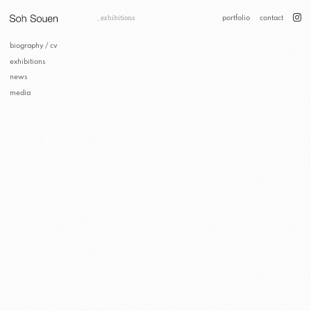
portfolio
contact
exhibitions
biography / cv
exhibitions
news
media