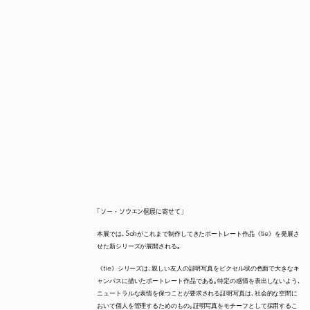
｢ソー・ソウエン個展に寄せて｣
本展では､Sohがこれまで制作してきたポートレート作品《tie》を発展さ
せた新シリーズが展開される｡
《tie》シリーズは､親しい友人の証明写真をピクセル状の色面で大きなキ
ャンバスに描いたポートレート作品である｡特定の感情を表出しないよう､
ニュートラルな表情を保つことが要求される証明写真は､社会的な空間に
おいて個人を管理するためのもの｡証明写真をモチーフとして採用するこ