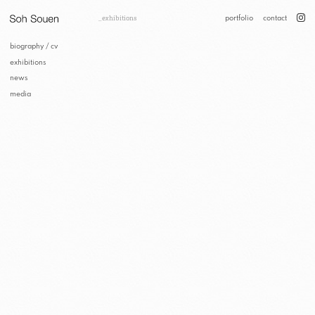
portfolio
contact
exhibitions
biography / cv
exhibitions
news
media