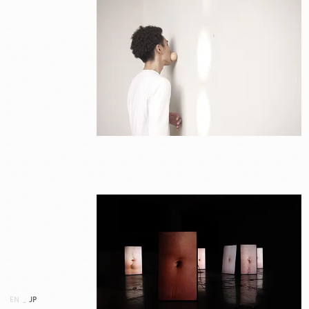
EN
_
JP